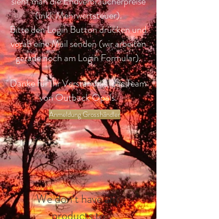
sieht man die
Endverbraucherpreise
(inkl. Mehrwertsteuer).
Bitte den Login Button drücken und
vorab eine Mail senden (wir arbeiten
gerade noch am Login
Formular).
Danke für Ihr Verständnis, das Team
von Outback Opals.
Anmeldung Grosshändler
We don’t have any
products to