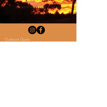
show here right now.
Outback Opals
Kalthausen 2
58091 Hagen
Tel.:
+49 (0) 2337 8822
Fax.:
+49 (0) 2337 8688
outback-opals@t-online.de
Impressum
Datenschutz
AGB &
Versand
© 2026 Kalthaus