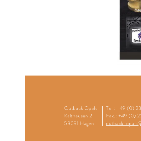
Outback Opals
Tel.: +49 (0) 
Kalthausen 2
Fax.: +49 (0) 
58091 Hagen
outback-opals@