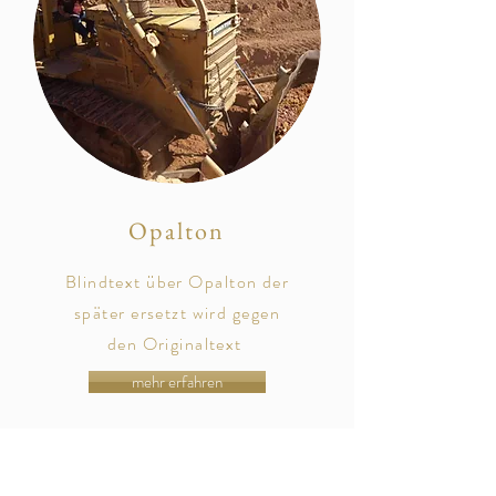
Opalton
Blindtext über Opalton der
später
ersetzt
wird gegen
den
Originaltext
mehr erfahren