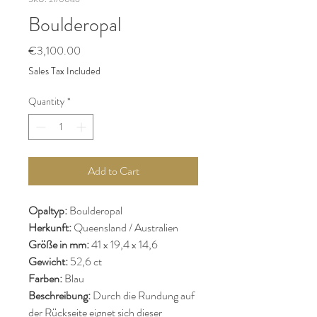
Boulderopal
Price
€3,100.00
Sales Tax Included
Quantity
*
Add to Cart
Opaltyp:
Boulderopal
Herkunft:
Queensland / Australien
Größe in mm:
41 x 19,4 x 14,6
Gewicht:
52,6 ct
Farben:
Blau
Beschreibung:
Durch die Rundung auf
der Rückseite eignet sich dieser