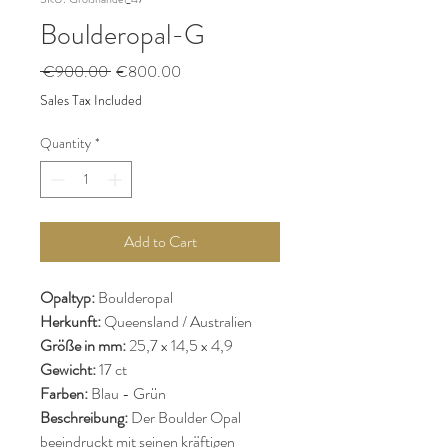
Boulderopal-G
Regular
Sale
 €900.00 
€800.00
Price
Price
Sales Tax Included
Quantity
*
Add to Cart
Opaltyp:
Boulderopal
Herkunft:
Queensland / Australien
Größe in mm:
25,7 x 14,5 x 4,9
Gewicht:
17 ct
Farben:
Blau - Grün
Beschreibung:
Der Boulder Opal
beeindruckt mit seinen kräftigen