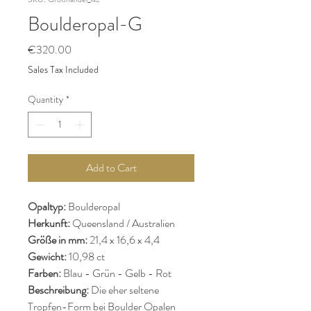
Boulderopal-G
Price
€320.00
Sales Tax Included
Quantity
*
Add to Cart
Opaltyp:
Boulderopal
Herkunft:
Queensland / Australien
Größe in mm:
21,4 x 16,6 x 4,4
Gewicht:
10,98 ct
Farben:
Blau - Grün - Gelb - Rot
Beschreibung:
Die eher seltene
Tropfen-Form bei Boulder Opalen