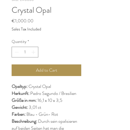
Crystal Opal
Price
€1,000.00
Sales Tax Included
Quantity
*
Add to Cart
Opaltyp:
Crystal Opal
Herkunft:
Pedro Segundo / Brasilien
Größe in mm:
16,1 x 10 x 3,5
Gewicht:
3,01 ct
Farben:
Blau - Grün- Rot
Beschreibung:
Durch sein opalisieren
auf beiden Seiten hat man die