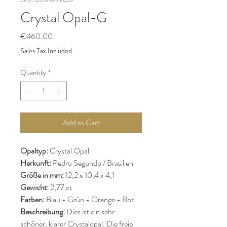
Crystal Opal-G
Price
€460.00
Sales Tax Included
Quantity
*
Add to Cart
Opaltyp:
Crystal Opal
Herkunft:
Pedro Segundo / Brasilien
Größe in mm:
12,2 x 10,4 x 4,1
Gewicht:
2,77 ct
Farben:
Blau - Grün - Orange - Rot
Beschreibung:
Dies ist ein sehr
schöner, klarer Crystalopal.
Die freie