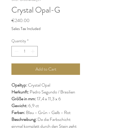
Crystal Opal-G
Price
€240.00
Sales Tax Included
Quantity
*
Add to Cart
Opaltyp:
Crystal Opal
Herkunft:
Pedro Segundo / Brasilien
Größe in mm:
17,4 x 11,3 x 6
Gewicht:
6,9 ct
Farben:
Blau - Grün - Gelb - Rot
Beschreibung:
Da die Farbschicht
einmal komplett durch den Stein geht