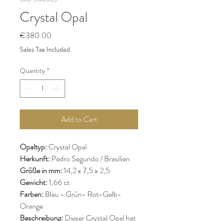
Crystal Opal
Price
€380.00
Sales Tax Included
Quantity
*
Add to Cart
Opaltyp:
Crystal Opal
Herkunft:
Pedro Segundo / Brasilien
Größe in mm:
14,2 x 7,5 x 2,5
Gewicht:
1,66 ct
Farben:
Blau - Grün- Rot-Gelb-
Orange
Beschreibung:
Dieser Crystal Opal hat