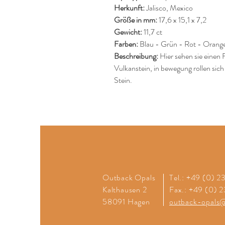
Herkunft:
Jalisco, Mexico
Größe in mm:
17,6 x 15,1 x 7,2
Gewicht:
11,7 ct
Farben:
Blau - Grün - Rot - Orang
Beschreibung:
Hier sehen sie einen
Vulkanstein, in bewegung rollen sic
Stein.
Outback Opals
Tel.: +49 (0) 
Kalthausen 2
Fax.: +49 (0) 
58091 Hagen
outback-opals@