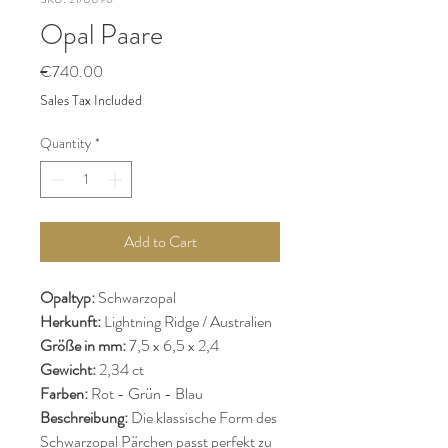
Opal Paare
Price
€740.00
Sales Tax Included
Quantity
*
Add to Cart
Opaltyp:
Schwarzopal
Herkunft:
Lightning Ridge / Australien
Größe in mm:
7,5 x 6,5 x 2,4
Gewicht:
2,34 ct
Farben:
Rot - Grün - Blau
Beschreibung:
Die klassische Form des
Schwarzopal Pärchen passt perfekt zu