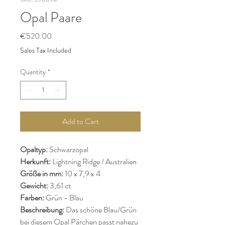
Opal Paare
Price
€520.00
Sales Tax Included
Quantity
*
Add to Cart
Opaltyp:
Schwarzopal
Herkunft:
Lightning Ridge / Australien
Größe in mm:
10 x 7,9 x 4
Gewicht:
3,61 ct
Farben:
Grün - Blau
Beschreibung:
Das schöne Blau/Grün
bei diesem Opal Pärchen passt nahezu