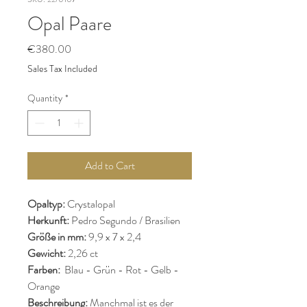
Opal Paare
Price
€380.00
Sales Tax Included
Quantity
*
Add to Cart
Opaltyp:
Crystalopal
Herkunft:
Pedro Segundo / Brasilien
Größe in mm:
9,9 x 7 x 2,4
Gewicht:
2,26 ct
Farben:
Blau - Grün - Rot - Gelb -
Orange
Beschreibung:
Manchmal ist es der