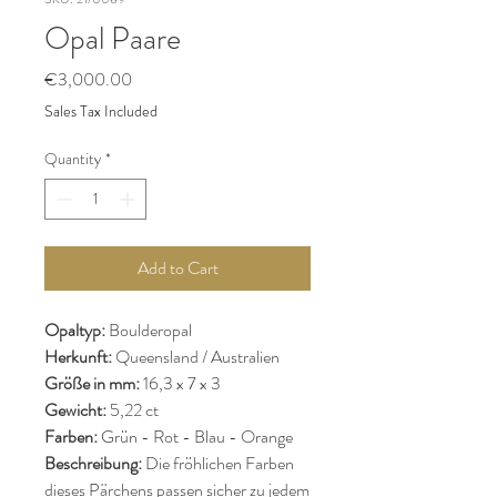
Opal Paare
Price
€3,000.00
Sales Tax Included
Quantity
*
Add to Cart
Opaltyp:
Boulderopal
Herkunft:
Queensland / Australien
Größe in mm:
16,3 x 7 x 3
Gewicht:
5,22 ct
Farben:
Grün - Rot - Blau - Orange
Beschreibung:
Die fröhlichen Farben
dieses Pärchens passen sicher zu jedem