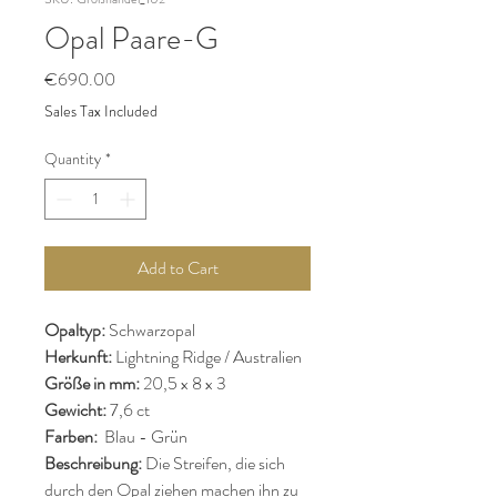
Opal Paare-G
Price
€690.00
Sales Tax Included
Quantity
*
Add to Cart
Opaltyp:
Schwarzopal
Herkunft:
Lightning Ridge / Australien
Größe in mm:
20,5 x 8 x 3
Gewicht:
7,6 ct
Farben:
Blau - Grün
Beschreibung:
Die Streifen, die sich
durch den Opal ziehen machen ihn zu