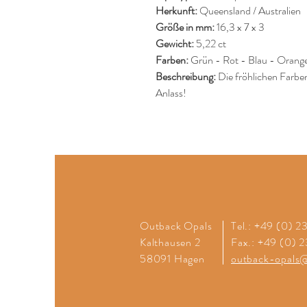
Herkunft:
Queensland / Australien
Größe in mm:
16,3 x 7 x 3
Gewicht:
5,22 ct
Farben:
Grün - Rot - Blau - Orang
Beschreibung:
Die fröhlichen Farbe
Anlass!
Outback Opals
Tel.: +49 (0) 
Kalthausen 2
Fax.: +49 (0) 
58091 Hagen
outback-opals@