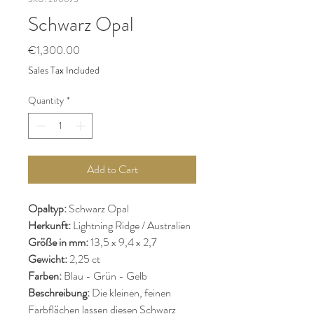
Schwarz Opal
Price
€1,300.00
Sales Tax Included
Quantity
*
Add to Cart
Opaltyp:
Schwarz Opal
Herkunft:
Lightning Ridge / Australien
Größe in mm:
13,5 x 9,4 x 2,7
Gewicht:
2,25 ct
Farben:
Blau - Grün - Gelb
Beschreibung:
Die kleinen, feinen
Farbflächen lassen diesen Schwarz