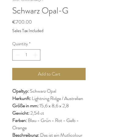
Schwarz Opal-G
Price
€700.00
Sales Tax Included
Quantity
*
Add to Cart
Opaltyp:
Schwarz Opal
Herkunft:
Lightning Ridge / Australien
Größe in mm:
15,6 x 8,6 x 2,8
Gewicht:
2,54 ct
Farben:
Blau - Grün - Rot - Gelb -
Orange
Beschreibung:
Das ist ein Mutlicolour