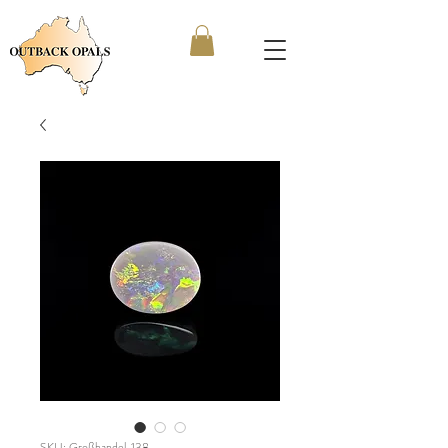
SKU: Großhandel_138