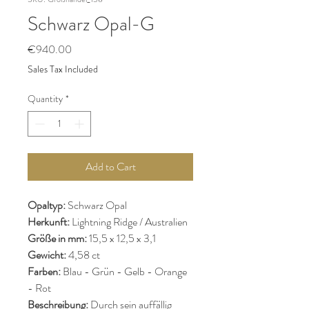
Schwarz Opal-G
Price
€940.00
Sales Tax Included
Quantity
*
Add to Cart
Opaltyp:
Schwarz Opal
Herkunft:
Lightning Ridge / Australien
Größe in mm:
15,5 x 12,5 x 3,1
Gewicht:
4,58 ct
Farben:
Blau - Grün - Gelb - Orange
- Rot
Beschreibung:
Durch sein auffällig