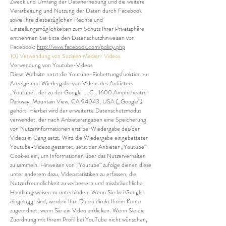
Zweck und Umfang der Datenerhebung und die weitere
Verarbeitung und Nutzung der Daten durch Facebook
sowie Ihre diesbezüglichen Rechte und
Einstellungsmöglichkeiten zum Schutz Ihrer Privatsphäre
entnehmen Sie bitte den Datenschutzhinweisen von
Facebook:
http://www.facebook.com/policy.php
10) Verwendung von Sozialen Medien: Videos
Verwendung von Youtube-Videos
Diese Website nutzt die Youtube-Einbettungsfunktion zur
Anzeige und Wiedergabe von Videos des Anbieters
„Youtube“, der zu der Google LLC., 1600 Amphitheatre
Parkway, Mountain View, CA 94043, USA („Google“)
gehört. Hierbei wird der erweiterte Datenschutzmodus
verwendet, der nach Anbieterangaben eine Speicherung
von Nutzerinformationen erst bei Wiedergabe des/der
Videos in Gang setzt. Wird die Wiedergabe eingebetteter
Youtube-Videos gestartet, setzt der Anbieter „Youtube“
Cookies ein, um Informationen über das Nutzerverhalten
zu sammeln. Hinweisen von „Youtube“ zufolge dienen diese
unter anderem dazu, Videostatistiken zu erfassen, die
Nutzerfreundlichkeit zu verbessern und missbräuchliche
Handlungsweisen zu unterbinden. Wenn Sie bei Google
eingeloggt sind, werden Ihre Daten direkt Ihrem Konto
zugeordnet, wenn Sie ein Video anklicken. Wenn Sie die
Zuordnung mit Ihrem Profil bei YouTube nicht wünschen,