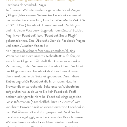
Facebook als Standard-Plugin
Auf unserer Website werden sogenannte Social Plugins
("Plugins") des sozialen Netzwerkes Facebook verwendet,
das von der Facebook Inc., 1 Hacker Way, Menlo Park, CA
94025, USA ("Facebook") betrieben wird. Die Plugins
sind mit einem Facebook-Logo oder dem Zusatz "Soziales
Plug-in von Facebook" bzw. "Facebook Social Plugin"
gekennzeichnet. Eine Übersicht über die Facebook Plugins
und deren Aussehen finden Sie
hier:
https://developers.facebook.com/docs/plugins
Wenn Sie eine Seite unseres Webauftritts aufrufen, die
ein solches Plugin enthält, stellt Ihr Browser eine direkte
Verbindung zu den Servern von Facebook her. Der Inhalt
des Plugins wird von Facebook direkt an Ihren Browser
übermittelt und in die Seite eingebunden. Durch diese
Einbindung erhält Facebook die Information, dass Ihr
Browser die entsprechende Seite unseres Webauftritts
aufgerufen hat, auch wenn Sie kein Facebook-Profil
besitzen oder gerade nicht bei Facebook eingeloggt sind.
Diese Information (einschließlich Ihrer IP-Adresse) wird
von Ihrem Browser direkt an einen Server von Facebook in
die USA übermittelt und dort gespeichert. Sind Sie bei
Facebook eingeloggt, kann Facebook den Besuch unserer
Website Ihrem Facebook-Profil unmittelbar zuordnen.