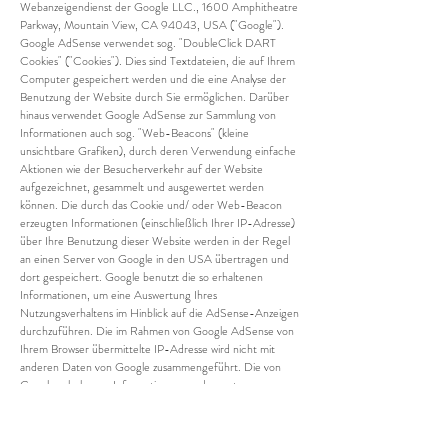
Webanzeigendienst der Google LLC., 1600 Amphitheatre
Parkway, Mountain View, CA 94043, USA ("Google").
Google AdSense verwendet sog. "DoubleClick DART
Cookies" ("Cookies"). Dies sind Textdateien, die auf Ihrem
Computer gespeichert werden und die eine Analyse der
Benutzung der Website durch Sie ermöglichen. Darüber
hinaus verwendet Google AdSense zur Sammlung von
Informationen auch sog. "Web-Beacons" (kleine
unsichtbare Grafiken), durch deren Verwendung einfache
Aktionen wie der Besucherverkehr auf der Website
aufgezeichnet, gesammelt und ausgewertet werden
können. Die durch das Cookie und/ oder Web-Beacon
erzeugten Informationen (einschließlich Ihrer IP-Adresse)
über Ihre Benutzung dieser Website werden in der Regel
an einen Server von Google in den USA übertragen und
dort gespeichert. Google benutzt die so erhaltenen
Informationen, um eine Auswertung Ihres
Nutzungsverhaltens im Hinblick auf die AdSense-Anzeigen
durchzuführen. Die im Rahmen von Google AdSense von
Ihrem Browser übermittelte IP-Adresse wird nicht mit
anderen Daten von Google zusammengeführt. Die von
Google erhobenen Informationen werden unter
Umständen an Dritte übertragen, sofern dies gesetzlich
vorgeschrieben ist und/ oder soweit Dritte diese Daten im
Auftrag von Google verarbeiten. Die beschriebene