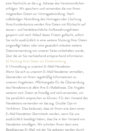
eine Nachricht an die o.g. Adresse des Verantwortlichen
erfolgen. Wir speichern und verwenden die von Ihnen
mitgeteilten Daten zur Vertragsabwicklung. Nach
vollständiger Abwicklung des Vertrages oder Löschung
Ihres Kundenkontos werden Ihre Daten mit Rücksicht auf
steuer- und handelsrechtliche Aufbewahrungsfristen
gesperrt und nach Ablauf dieser Fristen gelöscht, sofern
Sie nicht ausdrücklich in eine weitere Nutzung Ihrer Daten
eingewilligt haben oder eine gesetzlich erlaubte weitere
Datenverwendung von unserer Seite vorbehalten wurde,
über die wir Sie nachstehend entsprechend informieren.
6) Nutzung Ihrer Daten zur Direktwerbung
6.1 Anmeldung zu unserem E-Mail-Newsletter
Wenn Sie sich zu unserem E-Mail Newsletter anmelden,
übersenden wir Ihnen regelmäßig Informationen zu
unseren Angeboten. Pflichtangabe für die Übersendung
des Newsletters ist allein Ihre E-Mailadresse. Die Angabe
weiterer evtl. Daten ist freiwillig und wird verwendet, um
Sie persönlich ansprechen zu können. Für den Versand des
Newsletters verwenden wir das sog. Double Opt-in
Verfahren. Dies bedeutet, dass wir Ihnen erst dann einen
E-Mail Newsletter übermitteln werden, wenn Sie uns
ausdrücklich bestätigt haben, dass Sie in den Versand von
Newsletter einwilligen. Wir schicken Ihnen dann eine
Bestätigungs-E-Mail, mit der Sie gebeten werden durch