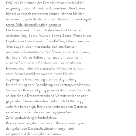
DSGVO im Rahmen des Bestellprozesses ausdrücklich
eingewilligt haben. An welche Auskunfteien Ihre Daten
hierbei weitergeleitet werden können, können Sie hier
einsehen:
https://cdn.klarna.com/1.0/shared/content/legal/
terms/0/de_de/credit_rating_agencies
Die Bonitätsauskunft kann Wahrscheinlichkeitswerte
enthalten (sog. Score-Werte). Soweit Score-Werte in das
Ergebnis der Bonitätsauskunft einfließen, haben diese ihre
Grundlage in einem wissenschaftlich anerkannten
mathematisch-statistischen Verfahren. In die Berechnung
der Score-Werte fließen unter anderem, aber nicht
ausschließlich, Anschriftendaten ein. Die erhaltenen
Informationen über die statistische Wahrscheinlichkeit
eines Zahlungsausfalls verwendet Klarna für eine
abgewogene Entscheidung über die Begründung,
Durchführung oder Beendigung des Vertragsverhältnisses.
Sie können Ihre Einwilligung jederzeit durch eine Nachricht
an den für die Datenverarbeitung Verantwortlichen oder
gegenüber Klarna widerrufen. Jedoch bleibt Klarna ggf.
weiterhin berechtigt, Ihre personenbezogenen Daten zu
verarbeiten, sofern dies zur vertragsgemäßen
Zahlungsabwicklung erforderlich ist.
Ihre Personenangaben werden in Übereinstimmung mit
den geltenden Datenschutzbestimmungen und
entsprechend den Angaben in Klarnas