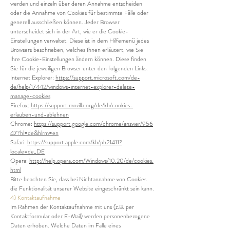
werden und einzeln über deren Annahme entscheiden
oder die Annahme von Cookies für bestimmte Fälle oder
generell ausschließen können. Jeder Browser
unterscheidet sich in der Art, wie er die Cookie-
Einstellungen verwaltet. Diese ist in dem Hilfemenü jedes
Browsers beschrieben, welches Ihnen erläutert, wie Sie
Ihre Cookie-Einstellungen ändern können. Diese finden
Sie für die jeweiligen Browser unter den folgenden Links:
Internet Explorer:
https://support.microsoft.com/de-
de/help/17442/windows-internet-explorer-delete-
manage-cookies
Firefox:
https://support.mozilla.org/de/kb/cookies-
erlauben-und-ablehnen
Chrome:
https://support.google.com/chrome/answer/956
47?hl=de&hlrm=en
Safari:
https://support.apple.com/kb/ph21411?
locale=de_DE
Opera:
http://help.opera.com/Windows/10.20/de/cookies.
html
Bitte beachten Sie, dass bei Nichtannahme von Cookies
die Funktionalität unserer Website eingeschränkt sein kann.
4) Kontaktaufnahme
Im Rahmen der Kontaktaufnahme mit uns (z.B. per
Kontaktformular oder E-Mail) werden personenbezogene
Daten erhoben. Welche Daten im Falle eines