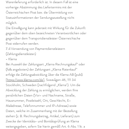
Warenlieferung erforderlich ist. In diesem Fall ist eine
vorherige Abstimmung des Liefertermins mit der
Österreichischen Post bzw. die Übermittlung von
Statusinformationen der Sendungszustellung nicht
möglich.
Die Einwilligung kann jederzeit mit Wirkung für die Zukunft
gegenüber dem oben bezeichneten Verantwortlichen oder
gegenüber dem Transportdienstleister Österreichische
Post widerrufen werden.
7.4 Verwendung von Paymentdienstleistern
(Zahlungsdienstleister)
- Klarna
Bei Auswahl der Zahlungsart „Klarna Rechnungskauf“ oder
(falls angeboten) der Zahlungsart „Klarna Ratenkauf“
erfolgt die Zahlungsabwicklung über die Klarna AB (publ)
[
https://www.klarna.com/de
], Sveavägen 46, 111 34
Stockholm, Schweden (nachfolgend „Klarna“). Um die
Abwicklung der Zahlung zu ermöglichen, werden Ihre
persönlichen Daten (Vor- und Nachname, Straße,
Hausnummer, Postleitzahl, Ort, Geschlecht, E-
Mailadresse, Telefonnummer und IP-Adresse) sowie
Daten, welche im Zusammenhang mit der Bestellung
stehen (z. B. Rechnungsbetrag, Artikel, Lieferart) zum
Zwecke der Identitäts- und Bonitätsprüfung an Klarna
weitergegeben, sofern Sie hierin gemäß Art. 6 Abs. 1 lit. a