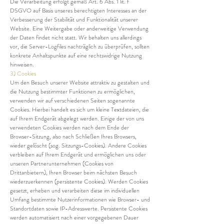
Die Verarbeitung erfolgt gemäß Art. 6 Abs. 1 lit. f
DSGVO auf Basis unseres berechtigten Interesses an der
Verbesserung der Stabilität und Funktionalität unserer
Website. Eine Weitergabe oder anderweitige Verwendung
der Daten findet nicht statt. Wir behalten uns allerdings
vor, die Server-Logfiles nachträglich zu überprüfen, sollten
konkrete Anhaltspunkte auf eine rechtswidrige Nutzung
hinweisen.
3) Cookies
Um den Besuch unserer Website attraktiv zu gestalten und
die Nutzung bestimmter Funktionen zu ermöglichen,
verwenden wir auf verschiedenen Seiten sogenannte
Cookies. Hierbei handelt es sich um kleine Textdateien, die
auf Ihrem Endgerät abgelegt werden. Einige der von uns
verwendeten Cookies werden nach dem Ende der
Browser-Sitzung, also nach Schließen Ihres Browsers,
wieder gelöscht (sog. Sitzungs-Cookies). Andere Cookies
verbleiben auf Ihrem Endgerät und ermöglichen uns oder
unseren Partnerunternehmen (Cookies von
Drittanbietern), Ihren Browser beim nächsten Besuch
wiederzuerkennen (persistente Cookies). Werden Cookies
gesetzt, erheben und verarbeiten diese im individuellen
Umfang bestimmte Nutzerinformationen wie Browser- und
Standortdaten sowie IP-Adresswerte. Persistente Cookies
werden automatisiert nach einer vorgegebenen Dauer