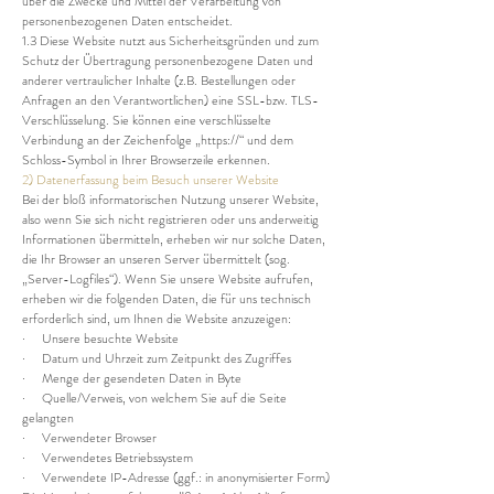
über die Zwecke und Mittel der Verarbeitung von
personenbezogenen Daten entscheidet.
1.3 Diese Website nutzt aus Sicherheitsgründen und zum
Schutz der Übertragung personenbezogene Daten und
anderer vertraulicher Inhalte (z.B. Bestellungen oder
Anfragen an den Verantwortlichen) eine SSL-bzw. TLS-
Verschlüsselung. Sie können eine verschlüsselte
Verbindung an der Zeichenfolge „https://“ und dem
Schloss-Symbol in Ihrer Browserzeile erkennen.
2) Datenerfassung beim Besuch unserer Website
Bei der bloß informatorischen Nutzung unserer Website,
also wenn Sie sich nicht registrieren oder uns anderweitig
Informationen übermitteln, erheben wir nur solche Daten,
die Ihr Browser an unseren Server übermittelt (sog.
„Server-Logfiles“). Wenn Sie unsere Website aufrufen,
erheben wir die folgenden Daten, die für uns technisch
erforderlich sind, um Ihnen die Website anzuzeigen:
· Unsere besuchte Website
· Datum und Uhrzeit zum Zeitpunkt des Zugriffes
· Menge der gesendeten Daten in Byte
· Quelle/Verweis, von welchem Sie auf die Seite
gelangten
· Verwendeter Browser
· Verwendetes Betriebssystem
· Verwendete IP-Adresse (ggf.: in anonymisierter Form)