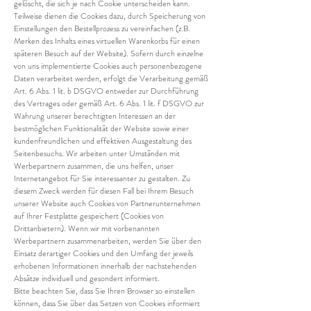
gelöscht, die sich je nach Cookie unterscheiden kann.
Teilweise dienen die Cookies dazu, durch Speicherung von
Einstellungen den Bestellprozess zu vereinfachen (z.B.
Merken des Inhalts eines virtuellen Warenkorbs für einen
späteren Besuch auf der Website). Sofern durch einzelne
von uns implementierte Cookies auch personenbezogene
Daten verarbeitet werden, erfolgt die Verarbeitung gemäß
Art. 6 Abs. 1 lit. b DSGVO entweder zur Durchführung
des Vertrages oder gemäß Art. 6 Abs. 1 lit. f DSGVO zur
Wahrung unserer berechtigten Interessen an der
bestmöglichen Funktionalität der Website sowie einer
kundenfreundlichen und effektiven Ausgestaltung des
Seitenbesuchs. Wir arbeiten unter Umständen mit
Werbepartnern zusammen, die uns helfen, unser
Internetangebot für Sie interessanter zu gestalten. Zu
diesem Zweck werden für diesen Fall bei Ihrem Besuch
unserer Website auch Cookies von Partnerunternehmen
auf Ihrer Festplatte gespeichert (Cookies von
Drittanbietern). Wenn wir mit vorbenannten
Werbepartnern zusammenarbeiten, werden Sie über den
Einsatz derartiger Cookies und den Umfang der jeweils
erhobenen Informationen innerhalb der nachstehenden
Absätze individuell und gesondert informiert.
Bitte beachten Sie, dass Sie Ihren Browser so einstellen
können, dass Sie über das Setzen von Cookies informiert