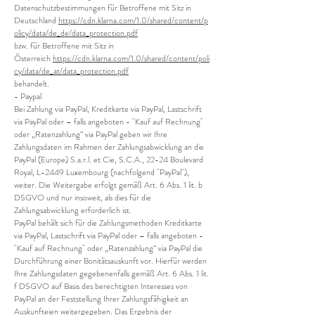
Datenschutzbestimmungen für Betroffene mit Sitz in
Deutschland
https://cdn.klarna.com/1.0/shared/content/p
olicy/data/de_de/data_protection.pdf
bzw. für Betroffene mit Sitz in
Österreich
https://cdn.klarna.com/1.0/shared/content/poli
cy/data/de_at/data_protection.pdf
behandelt.
- Paypal
Bei Zahlung via PayPal, Kreditkarte via PayPal, Lastschrift
via PayPal oder – falls angeboten - "Kauf auf Rechnung"
oder „Ratenzahlung“ via PayPal geben wir Ihre
Zahlungsdaten im Rahmen der Zahlungsabwicklung an die
PayPal (Europe) S.a.r.l. et Cie, S.C.A., 22-24 Boulevard
Royal, L-2449 Luxembourg (nachfolgend "PayPal"),
weiter. Die Weitergabe erfolgt gemäß Art. 6 Abs. 1 lit. b
DSGVO und nur insoweit, als dies für die
Zahlungsabwicklung erforderlich ist.
PayPal behält sich für die Zahlungsmethoden Kreditkarte
via PayPal, Lastschrift via PayPal oder – falls angeboten -
"Kauf auf Rechnung" oder „Ratenzahlung“ via PayPal die
Durchführung einer Bonitätsauskunft vor. Hierfür werden
Ihre Zahlungsdaten gegebenenfalls gemäß Art. 6 Abs. 1 lit.
f DSGVO auf Basis des berechtigten Interesses von
PayPal an der Feststellung Ihrer Zahlungsfähigkeit an
Auskunfteien weitergegeben. Das Ergebnis der