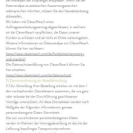
die Interessen der Empfänger anzupassen. Wenn Sie der
Datenanalyse zu statistischen Auswertungszwecken
widersprechen möchten, müssen Sie den Newsletterbezug
abbestellen.
Wir haben mit CleverReach einen
Auftragsverarbeitungsvertrag abgeschlossen, in welchem
wir die CleverReach verpflichten, die Daten unserer
Kunden zu schützen und sie nicht an Dritte weiterzugeben.
Weitere Informationen zur Datenanalyse von CleverReach
können Sie hier nachlesen:
https://www.cleverreach.com/de/funktionen/reporting-
und-tracking/
Die Datenschutzerklärung von CleverReach können Sie
hier einsehen:
https://www.cleverreach.com/de/datenschutz/
.
7) Datenverarbeitung zur Bestellabwicklung
7.1 Zur Abwicklung Ihrer Bestellung arbeiten wir mit dem /
den nachstehenden Dienstleistern zusammen, die uns ganz
oder teilweise bei der Durchführung geschlossener
Verträge unterstützen. An diese Dienstleister werden nach
Maßgabe der folgenden Informationen gewisse
personenbezogene Daten übermittelt.
Die von uns erhobenen personenbezogenen Daten
werden im Rahmen der Vertragsabwicklung an das mit der
Lieferung beauftragte Transportunternehmen