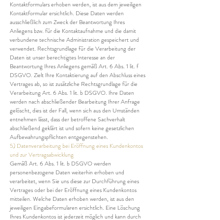
Kontaktformulars erhoben werden, ist aus dem jeweiligen
Kontaktformular ersichtlich. Diese Daten werden
ausschließlich zum Zweck der Beantwortung Ihres
Anliegens bzw. für die Kontaktaufnahme und die damit
verbundene technische Administration gespeichert und
verwendet. Rechtsgrundlage für die Verarbeitung der
Daten ist unser berechtigtes Interesse an der
Beantwortung Ihres Anliegens gemäß Art. 6 Abs. 1 lit. f
DSGVO. Zielt Ihre Kontaktierung auf den Abschluss eines
Vertrages ab, so ist zusätzliche Rechtsgrundlage für die
Verarbeitung Art. 6 Abs. 1 lit. b DSGVO. Ihre Daten
werden nach abschließender Bearbeitung Ihrer Anfrage
gelöscht, dies ist der Fall, wenn sich aus den Umständen
entnehmen lässt, dass der betroffene Sachverhalt
abschließend geklärt ist und sofern keine gesetzlichen
Aufbewahrungspflichten entgegenstehen.
5) Datenverarbeitung bei Eröffnung eines Kundenkontos
und zur Vertragsabwicklung
Gemäß Art. 6 Abs. 1 lit. b DSGVO werden
personenbezogene Daten weiterhin erhoben und
verarbeitet, wenn Sie uns diese zur Durchführung eines
Vertrages oder bei der Eröffnung eines Kundenkontos
mitteilen. Welche Daten erhoben werden, ist aus den
jeweiligen Eingabeformularen ersichtlich. Eine Löschung
Ihres Kundenkontos ist jederzeit möglich und kann durch