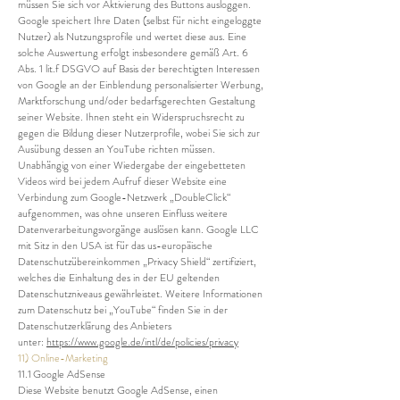
müssen Sie sich vor Aktivierung des Buttons ausloggen.
Google speichert Ihre Daten (selbst für nicht eingeloggte
Nutzer) als Nutzungsprofile und wertet diese aus. Eine
solche Auswertung erfolgt insbesondere gemäß Art. 6
Abs. 1 lit.f DSGVO auf Basis der berechtigten Interessen
von Google an der Einblendung personalisierter Werbung,
Marktforschung und/oder bedarfsgerechten Gestaltung
seiner Website. Ihnen steht ein Widerspruchsrecht zu
gegen die Bildung dieser Nutzerprofile, wobei Sie sich zur
Ausübung dessen an YouTube richten müssen.
Unabhängig von einer Wiedergabe der eingebetteten
Videos wird bei jedem Aufruf dieser Website eine
Verbindung zum Google-Netzwerk „DoubleClick“
aufgenommen, was ohne unseren Einfluss weitere
Datenverarbeitungsvorgänge auslösen kann. Google LLC
mit Sitz in den USA ist für das us-europäische
Datenschutzübereinkommen „Privacy Shield“ zertifiziert,
welches die Einhaltung des in der EU geltenden
Datenschutzniveaus gewährleistet. Weitere Informationen
zum Datenschutz bei „YouTube“ finden Sie in der
Datenschutzerklärung des Anbieters
unter:
https://www.google.de/intl/de/policies/privacy
11) Online-Marketing
11.1 Google AdSense
Diese Website benutzt Google AdSense, einen