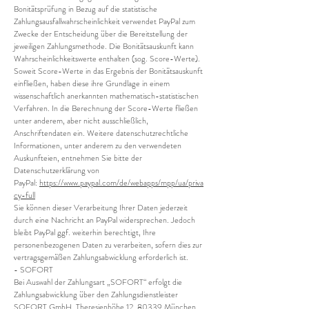
Bonitätsprüfung in Bezug auf die statistische
Zahlungsausfallwahrscheinlichkeit verwendet PayPal zum
Zwecke der Entscheidung über die Bereitstellung der
jeweiligen Zahlungsmethode. Die Bonitätsauskunft kann
Wahrscheinlichkeitswerte enthalten (sog. Score-Werte).
Soweit Score-Werte in das Ergebnis der Bonitätsauskunft
einfließen, haben diese ihre Grundlage in einem
wissenschaftlich anerkannten mathematisch-statistischen
Verfahren. In die Berechnung der Score-Werte fließen
unter anderem, aber nicht ausschließlich,
Anschriftendaten ein. Weitere datenschutzrechtliche
Informationen, unter anderem zu den verwendeten
Auskunfteien, entnehmen Sie bitte der
Datenschutzerklärung von
PayPal:
https://www.paypal.com/de/webapps/mpp/ua/priva
cy-full
Sie können dieser Verarbeitung Ihrer Daten jederzeit
durch eine Nachricht an PayPal widersprechen. Jedoch
bleibt PayPal ggf. weiterhin berechtigt, Ihre
personenbezogenen Daten zu verarbeiten, sofern dies zur
vertragsgemäßen Zahlungsabwicklung erforderlich ist.
- SOFORT
Bei Auswahl der Zahlungsart „SOFORT“ erfolgt die
Zahlungsabwicklung über den Zahlungsdienstleister
SOFORT GmbH, Theresienhöhe 12, 80339 München,