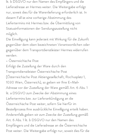
lit. b DSGVO nur den Namen des Empfängers und die
Lieferadresse an Hermes weiter. Die Weitergabe erfolgt
nur, soweit dies für die Warenlieferung erforderlich ist. In
diesem Fall ist eine vorherige Abstimmung des
Liefertermins mit Hermes bzw. die Übermittlung von
Statusinformationen der Sendungszustellung nicht
möglich.
Die Einwilligung kann jederzeit mit Wirkung für die Zukunft
gegenüber dem oben bezeichneten Verantwortlichen oder
gegenüber dem Transportdienstleister Hermes widerrufen
werden.
- Österreichische Post
Erfolgt die Zustellung der Ware durch den
Transportdienstleister Österreichische Post
(Österreichische Post Aktiengesellschaft, Rochusplatz 1,
1030 Wien, Österreich), so geben wir Ihre E-Mail-
Adresse vor der Zustellung der Ware gemäß Art. 6 Abs. 1
lit. a DSGVO zum Zwecke der Abstimmung eines
Liefertermins bzw. zur Lieferankündigung an die
Österreichische Post weiter, sofern Sie hierfür im
Bestellprozess Ihre ausdrückliche Einwilligung erteilt haben.
Anderenfalls geben wir zum Zwecke der Zustellung gemäß
Art. 6 Abs. 1 lit. b DSGVO nur den Namen des
Empfängers und die Lieferadresse an die Österreichische
Post weiter. Die Weitergabe erfolgt nur, soweit dies für die