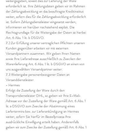
weitergegeben, soweit dies zur Lieferung der Ware
erforderlich ist. Ihre Zahlungsdaten geben wir im Rahmen
der Zahlungsabwicklung an das beauftragte Kreditinstitut
weiter, sofern dies für die Zahlungsabwicklung erforderlich
ist. Sofern Zahlungsdienstleister eingesetzt werden,
informieren wir hierüber nachstehend explizit. Die
Rechtsgrundlage für die Weitergabe der Daten ist hierbei
Art. 6 Abs. 1 lit. b DSGVO.
7.2 Zur Erfüllung unserer vertraglichen Pflichten unseren
Kunden gegenüber arbeiten wir mit externen
Versandpartnern zusammen. Wir geben Ihren Namen
sowie Ihre Lieferadresse ausschließlich zu Zwecken der
Warenlieferung Art. 6 Abs. 1 lit. b DSGVO an einen von
uns ausgewählten Versandpartner weiter.
7.3 Weitergabe personenbezogener Daten an
Versanddienstleister
- Hermes
Erfolgt die Zustellung der Ware durch den
Transportdienstleister DHL, so geben wir Ihre E-Mail-
Adresse vor der Zustellung der Ware gemäß Art. 6 Abs. 1
lit. a DSGVO zum Zwecke der Abstimmung eines
Liefertermins bzw. zur Lieferankündigung an Hermes
weiter, sofern Sie hierfür im Bestellprozess Ihre
ausdrückliche Einwilligung erteilt haben. Anderenfalls
geben wir zum Zwecke der Zustellung gemäß Art. 6 Abs. 1