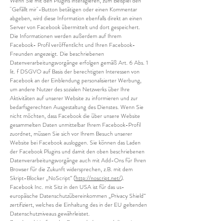
Wenn Sie mit den Plugins interagieren, zum Beispiel den
"Gefällt mir"-Button betätigen oder einen Kommentar
abgeben, wird diese Information ebenfalls direkt an einen
Server von Facebook übermittelt und dort gespeichert.
Die Informationen werden außerdem auf Ihrem
Facebook- Profil veröffentlicht und Ihren Facebook-
Freunden angezeigt. Die beschriebenen
Datenverarbeitungsvorgänge erfolgen gemäß Art. 6 Abs. 1
lit. f DSGVO auf Basis der berechtigten Interessen von
Facebook an der Einblendung personalisierter Werbung,
um andere Nutzer des sozialen Netzwerks über Ihre
Aktivitäten auf unserer Website zu informieren und zur
bedarfsgerechten Ausgestaltung des Dienstes. Wenn Sie
nicht möchten, dass Facebook die über unsere Website
gesammelten Daten unmittelbar Ihrem Facebook-Profil
zuordnet, müssen Sie sich vor Ihrem Besuch unserer
Website bei Facebook ausloggen. Sie können das Laden
der Facebook Plugins und damit den oben beschriebenen
Datenverarbeitungsvorgänge auch mit Add-Ons für Ihren
Browser für die Zukunft widersprechen, z.B. mit dem
Skript-Blocker „NoScript“ (
http://noscript.net/
).
Facebook Inc. mit Sitz in den USA ist für das us-
europäische Datenschutzübereinkommen „Privacy Shield“
zertifiziert, welches die Einhaltung des in der EU geltenden
Datenschutzniveaus gewährleistet.