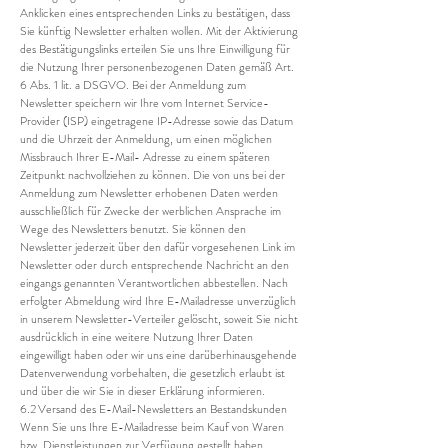
Anklicken eines entsprechenden Links zu bestätigen, dass
Sie künftig Newsletter erhalten wollen. Mit der Aktivierung
des Bestätigungslinks erteilen Sie uns Ihre Einwilligung für
die Nutzung Ihrer personenbezogenen Daten gemäß Art.
6 Abs. 1 lit. a DSGVO. Bei der Anmeldung zum
Newsletter speichern wir Ihre vom Internet Service-
Provider (ISP) eingetragene IP-Adresse sowie das Datum
und die Uhrzeit der Anmeldung, um einen möglichen
Missbrauch Ihrer E-Mail- Adresse zu einem späteren
Zeitpunkt nachvollziehen zu können. Die von uns bei der
Anmeldung zum Newsletter erhobenen Daten werden
ausschließlich für Zwecke der werblichen Ansprache im
Wege des Newsletters benutzt. Sie können den
Newsletter jederzeit über den dafür vorgesehenen Link im
Newsletter oder durch entsprechende Nachricht an den
eingangs genannten Verantwortlichen abbestellen. Nach
erfolgter Abmeldung wird Ihre E-Mailadresse unverzüglich
in unserem Newsletter-Verteiler gelöscht, soweit Sie nicht
ausdrücklich in eine weitere Nutzung Ihrer Daten
eingewilligt haben oder wir uns eine darüberhinausgehende
Datenverwendung vorbehalten, die gesetzlich erlaubt ist
und über die wir Sie in dieser Erklärung informieren.
6.2 Versand des E-Mail-Newsletters an Bestandskunden
Wenn Sie uns Ihre E-Mailadresse beim Kauf von Waren
bzw. Dienstleistungen zur Verfügung gestellt haben,