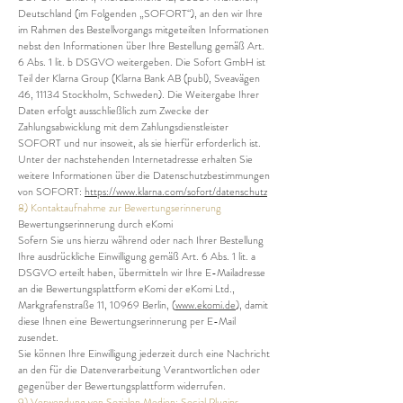
Deutschland (im Folgenden „SOFORT“), an den wir Ihre
im Rahmen des Bestellvorgangs mitgeteilten Informationen
nebst den Informationen über Ihre Bestellung gemäß Art.
6 Abs. 1 lit. b DSGVO weitergeben. Die Sofort GmbH ist
Teil der Klarna Group (Klarna Bank AB (publ), Sveavägen
46, 11134 Stockholm, Schweden). Die Weitergabe Ihrer
Daten erfolgt ausschließlich zum Zwecke der
Zahlungsabwicklung mit dem Zahlungsdienstleister
SOFORT und nur insoweit, als sie hierfür erforderlich ist.
Unter der nachstehenden Internetadresse erhalten Sie
weitere Informationen über die Datenschutzbestimmungen
von SOFORT:
https://www.klarna.com/sofort/datenschutz
8) Kontaktaufnahme zur Bewertungserinnerung
Bewertungserinnerung durch eKomi
Sofern Sie uns hierzu während oder nach Ihrer Bestellung
Ihre ausdrückliche Einwilligung gemäß Art. 6 Abs. 1 lit. a
DSGVO erteilt haben, übermitteln wir Ihre E-Mailadresse
an die Bewertungsplattform eKomi der eKomi Ltd.,
Markgrafenstraße 11, 10969 Berlin, (
www.ekomi.de
), damit
diese Ihnen eine Bewertungserinnerung per E-Mail
zusendet.
Sie können Ihre Einwilligung jederzeit durch eine Nachricht
an den für die Datenverarbeitung Verantwortlichen oder
gegenüber der Bewertungsplattform widerrufen.
9) Verwendung von Sozialen Medien: Social Plugins