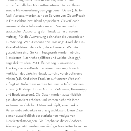
nutzerfreundlichen Newslettersystems. Die von Ihnen
zwecks Newsletterbezugs eingegebenen Daten (z.B. E-
Mail-Adresse) werden auf den Servern von CleverReach
in Deutschland bzw. Irland gespeichert. CleverReach
verwendet diese Informationen zum Versand und zur
statistischen Auswertung der Newsletter in unserem
Auftrag. Für die Auswertung beinhalten die versendeten
E-Mails sog. Web-Beacons bzw. Trackings-Pixel, die Ein-
Pixel-Bilddateien darstellen, die auf unserer Website
gespeichert sind. So kann festgestellt werden, ob eine
Newsletter-Nachricht geöffnet und welche Links ggf.
angeklickt wurden. Mit Hilfe des sog. Conversion-
Trackings kann außerdem analysiert werden, ob nach
Anklicken des Links im Newsletter eine vorab definierte
Aktion (z.B. Kauf eines Produkts auf unserer Website)
erfolgt ist. Außerdem werden technische Informationen
erfasst (z.B. Zeitpunkt des Abrufs, IP-Adresse, Browsertyp
und Betriebssystem). Die Daten werden ausschließlich
pseudonymisiert erhoben und werden nicht mir Ihren
weiteren persönlichen Daten verknüpft, eine direkte
Personenbeziehbarkeit wird ausgeschlossen. Diese Daten
dienen ausschließlich der statistischen Analyse von
Newsletterkampagnen. Die Ergebnisse dieser Analysen
können genutzt werden, um künftige Newsletter besser an