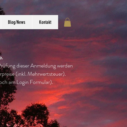
Blog/News
Kontakt
e.
 Prüfung dieser Anmeldung werden
preise (inkl. Mehrwertsteuer).
 noch am Login
Formular).