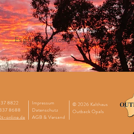
Es gibt keine Produkte zum Anzeigen.
2337 8822
Impressum
© 2026 Kalthaus
2337 8688
Datenschutz
Outback
Opals
t-online.de
AGB & Versand