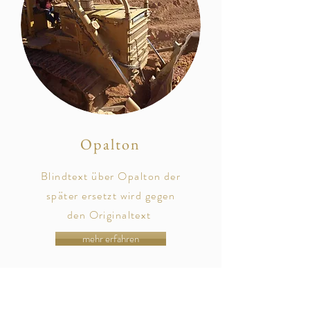
Opalton
Blindtext über Opalton der
später
ersetzt
wird gegen
den
Originaltext
mehr erfahren