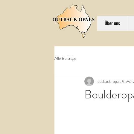
Über uns
Alle Beiträge
outback-opals
9. Mär
Boulderop