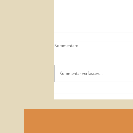
Kommentare
Kommentar verfassen...
Unser Debüt bei der Mineral &
Gem à Sainte-Marie-aux-Mines
in Frankreich