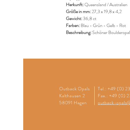
Herkunft:
Queensland / Australien
Größe in mm:
27,3 x 19,8 x 4,2
Gewicht:
36,8 ct
Farben:
Blau - Grün - Gelb - Rot
Beschreibung:
Schöner Boulderopal, 
Outback Opals
Tel.: +49 (0) 
Kalthausen 2
Fax.: +49 (0) 
58091 Hagen
outback-opals@