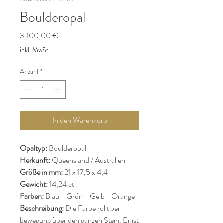
Boulderopal
Preis
3.100,00 €
inkl. MwSt.
Anzahl
*
In den Warenkorb
Opaltyp:
Boulderopal
Herkunft:
Queensland / Australien
Größe in mm:
21 x 17,5 x 4,4
Gewicht:
14,24 ct
Farben:
Blau - Grün - Gelb - Orange
Beschreibung:
Die Farbe rollt bei
bewegung über den ganzen Stein. Er ist