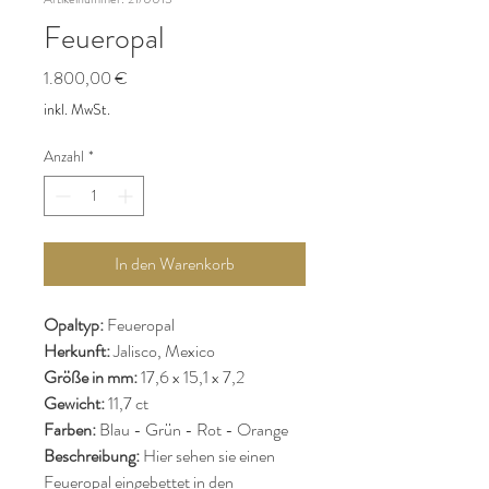
Feueropal
Preis
1.800,00 €
inkl. MwSt.
Anzahl
*
In den Warenkorb
Opaltyp:
Feueropal
Herkunft:
Jalisco, Mexico
Größe in mm:
17,6 x 15,1 x 7,2
Gewicht:
11,7 ct
Farben:
Blau - Grün - Rot - Orange
Beschreibung:
Hier sehen sie einen
Feueropal eingebettet in den