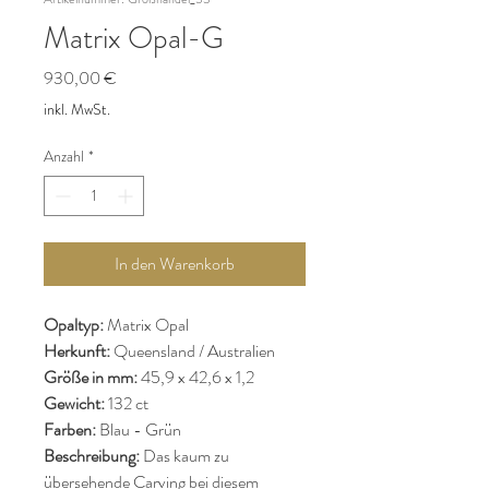
Matrix Opal-G
Preis
930,00 €
inkl. MwSt.
Anzahl
*
In den Warenkorb
Opaltyp:
Matrix Opal
Herkunft:
Queensland / Australien
Größe in mm:
45,9 x 42,6 x 1,2
Gewicht:
132 ct
Farben:
Blau - Grün
Beschreibung:
Das kaum zu
übersehende Carving bei diesem