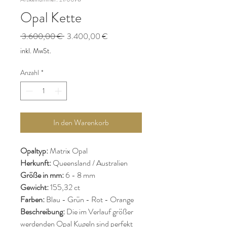
Opal Kette
Standardpreis
Sale-
 3.600,00 € 
3.400,00 €
Preis
inkl. MwSt.
Anzahl
*
In den Warenkorb
Opaltyp:
Matrix Opal
Herkunft:
Queensland / Australien
Größe in mm:
6 - 8 mm
Gewicht:
155,32 ct
Farben:
Blau - Grün - Rot - Orange
Beschreibung:
Die im Verlauf größer
werdenden Opal Kugeln sind perfekt