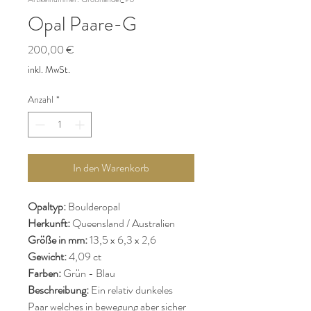
Opal Paare-G
Preis
200,00 €
inkl. MwSt.
Anzahl
*
In den Warenkorb
Opaltyp:
Boulderopal
Herkunft:
Queensland / Australien
Größe in mm:
13,5 x 6,3 x 2,6
Gewicht:
4,09 ct
Farben:
Grün - Blau
Beschreibung:
Ein relativ dunkeles
Paar welches in bewegung aber sicher