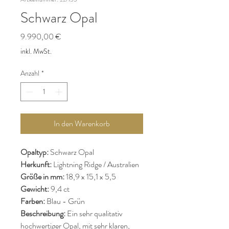
Schwarz Opal
Preis
9.990,00 €
inkl. MwSt.
Anzahl
*
In den Warenkorb
Opaltyp:
Schwarz Opal
Herkunft:
Lightning Ridge / Australien
Größe in mm:
18,9 x 15,1 x 5,5
Gewicht:
9,4 ct
Farben:
Blau - Grün
Beschreibung:
Ein sehr qualitativ
hochwertiger Opal, mit sehr klaren,