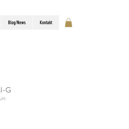
Blog/News
Kontakt
al-G
l_65