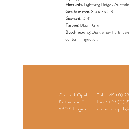
Herkunft:
Lightning Ridge / Australi
Größe in mm:
8,5 x 7 x 2,3
Gewicht:
0,81 ct
Farben:
Blau - Grün
Beschreibung:
Die kleinen Farbfläc
echten Hingucker.
Outback Opals
Tel.: +49 (0) 
Kalthausen 2
Fax.: +49 (0) 
58091 Hagen
outback-opals@