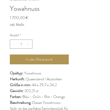
Yowahnuss
Preis
1.700,00 €
inkl. MwSt.
Anzahl
*
In den Warenkorb
Opaltyp:
Yowahnuss
Herkunft:
Queensland / Australien
Größe in mm:
44 x 29,7 x 24,2
Gewicht:
202,21 ct
Farben:
Blau - Grün - Rot - Orange
Beschreibung:
Dieser Yowahnuss-
Split ist das perfekte Sammlerstück für